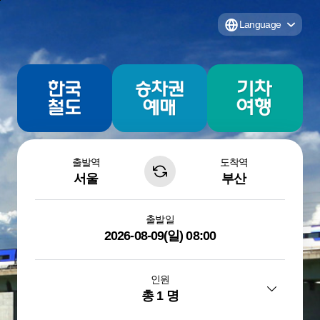
본
주
KORAIL
문
메
Language
한
바
뉴
로
바
국
한국어
가
로
English(영어)
철
바
기
가
日本語(일본어)
기
로
도
中文(简体)(중문-
가
공
간체)
기
사
中文(繁體)(중문-
번체)
승
출발역
도착역
Tiếng Việt(베트남
차
서울
출
부산
어)
권
발
ภาษาไทย(태국어)
역
조
도
출발일
Indonesia(인니어)
회
착
2026-08-09(일) 08:00
역
바
꾸
인원
기
총 1 명