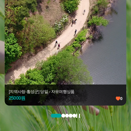
[지역사랑-횡성군] 당일 - 자유여행상품
25000
원
0
0
찜
찜
한
한
숫
숫
자
자