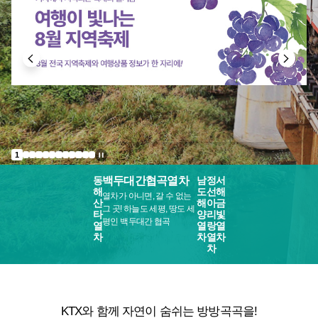
1
동
백두대간협곡열차
남
정
서
해
도
선
해
열차가 아니면, 갈 수 없는
산
해
아
금
그 곳! 하늘도 세평, 땅도 세
타
양
리
빛
평인 백두대간 협곡
열
열
랑
열
차
차
열
차
차
KTX와 함께 자연이 숨쉬는 방방곡곡을!