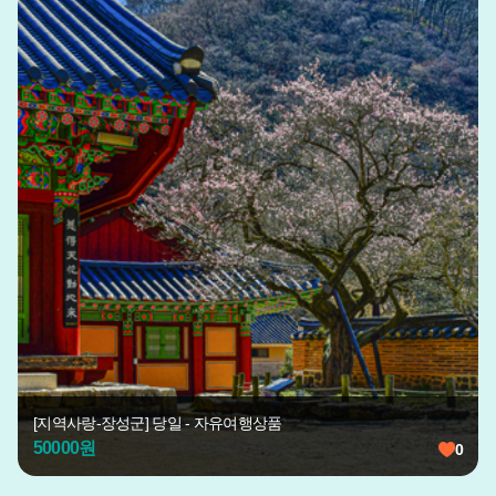
[지역사랑-장성군] 당일 - 자유여행상품
50000
원
0
0
찜
찜
한
한