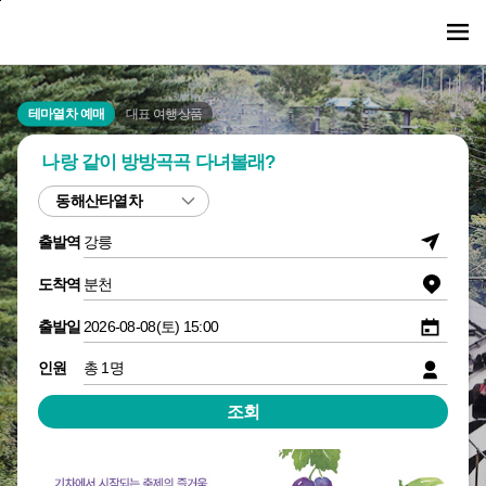
본
주
문
메
바
뉴
로
바
가
로
기
가
테마열차 예매
대표 여행상품
기
나랑 같이
방방곡곡 다녀볼래?
출
출발역
발
역
도
도착역
선
착
택
역
출
출발일
선
발
택
일
인
인원
선
원
택
선
조회
택